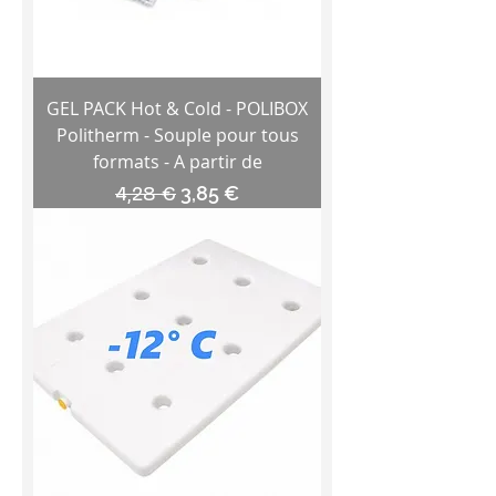
GEL PACK Hot & Cold - POLIBOX
Politherm - Souple pour tous
formats - A partir de
Prix original
Prix promotionnel
4,28 €
3,85 €