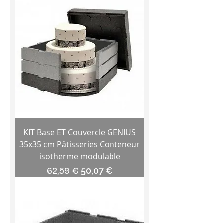
KIT Base ET Couvercle GENIUS
35x35 cm Pâtisseries Conteneur
isotherme modulable
Prix original
Prix promotionnel
62,59 €
50,07 €