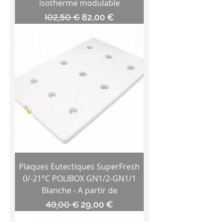
isotherme modulable
Prix original
Prix promotionnel
102,50 €
82,00 €
Plaques Eutectiques SuperFresh
0/-21°C POLIBOX GN1/2-GN1/1
Blanche - A partir de
Prix original
Prix promotionnel
49,00 €
29,00 €