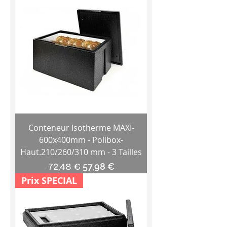
Conteneur Isotherme MAXI-
600x400mm - Polibox-
Haut.210/260/310 mm - 3 Tailles
Prix original
Prix promotionnel
72,48 €
57,98 €
Prix SPECIAL