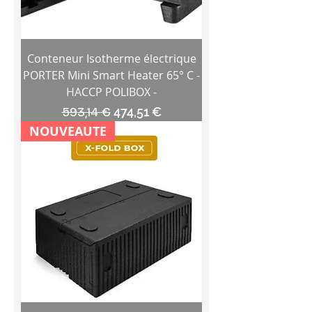
Conteneur Isotherme électrique
PORTER Mini Smart Heater 65° C -
HACCP POLIBOX -
Prix original
Prix promotionnel
593,14 €
474,51 €
NOUVEAUTE