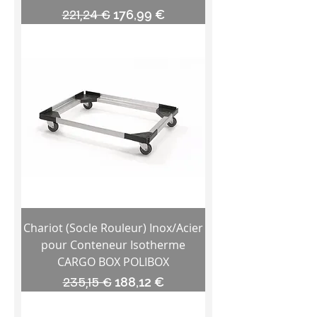
Prix original
Prix promotionnel
221,24 €
176,99 €
Chariot (Socle Rouleur) Inox/Acier
pour Conteneur Isotherme
CARGO BOX POLIBOX
Prix original
Prix promotionnel
235,15 €
188,12 €