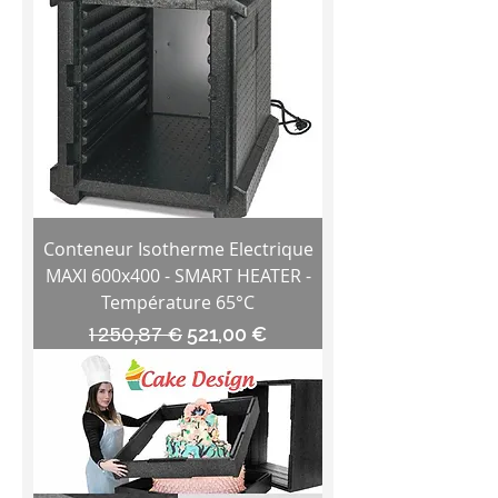
Conteneur Isotherme Electrique
MAXI 600x400 - SMART HEATER -
Température 65°C
Prix original
Prix promotionnel
1 250,87 €
521,00 €