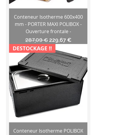
Conteneur Isotherme 600x400
mm - PORTER MAXI POLIBOX -
Ouverture frontale -
Prix original
Prix promotionnel
287,09 €
229,67 €
DESTOCKAGE !!
Conteneur Isotherme POLIBOX