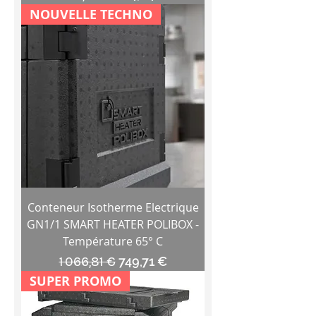
NOUVELLE TECHNO
Conteneur Isotherme Electrique
GN1/1 SMART HEATER POLIBOX -
Température 65° C
Prix original
Prix promotionnel
1 066,81 €
749,71 €
SUPER PROMO