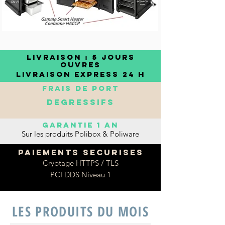
LIVRAISON : 5 Jours
OUVRES
​LIVRAISON EXPRESS 24 H
FRAIS DE PORT
DEGRESSIFS
GaraNTIE 1 an
Sur les produits Polibox & Poliware
PAIEMENTS SECURISES
Cryptage HTTPS / TLS
PCI DDS Niveau 1
LES PRODUITS DU MOIS