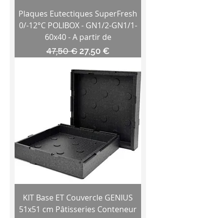
Plaques Eutectiques SuperFresh
0/-12°C POLIBOX - GN1/2-GN1/1-
60x40 - A partir de
Prix original
Prix promotionnel
47,50 €
27,50 €
KIT Base ET Couvercle GENIUS
51x51 cm Pâtisseries Conteneur