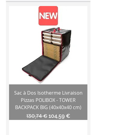
Sac à Dos Isotherme Livraison
Pizzas POLIBOX - TOWER
BACKPACK BIG (40x40x40 cm)
Prix original
Prix promotionnel
130,74 €
104,59 €