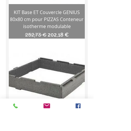
KIT Base ET Couvercle GENIUS
80x80 cm pour PIZZAS Conteneur
isotherme modulable
Prix original
Prix promotionnel
252,73 €
202,18 €
Extension Conteneur GENIUS
POLIBOX 35x35 cm/50x50