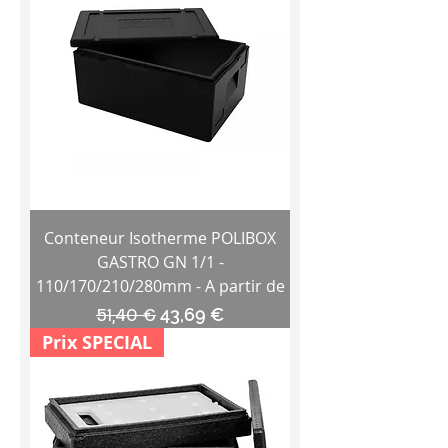
Conteneur Isotherme POLIBOX
GASTRO GN 1/1 -
110/170/210/280mm - A partir de
Prix original
Prix promotionnel
51,40 €
43,69 €
Prix SPECIAL