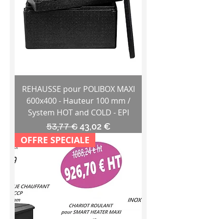
REHAUSSE pour POLIBOX MAXI
600x400 - Hauteur 100 mm /
System HOT and COLD - EPI
Prix original
Prix promotionnel
53,77 €
43,02 €
OFFRE SPECIALE