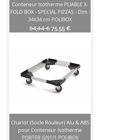
Conteneur Isotherme PLIABLE X-
FOLD BOX - SPECIAL PIZZAS - Dim :
34x34 cm POLIBOX
Prix original
Prix promotionnel
94,44 €
75,55 €
Chariot (Socle Rouleur) Alu & ABS
pour Conteneur Isotherme
PORTER GN1/1 POLIBOX