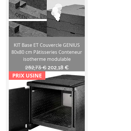
KIT Base ET Couvercle GENIUS
80x80 cm Pâtisseries Conteneur
isotherme modulable
Prix original
Prix promotionnel
252,73 €
202,18 €
PRIX USINE