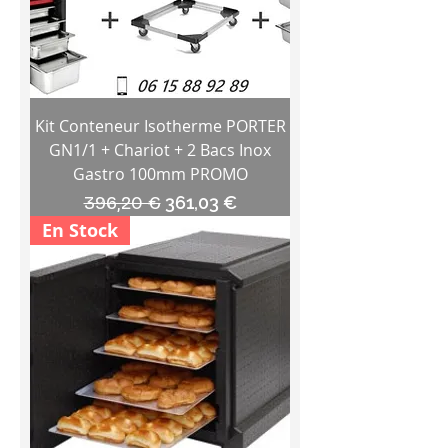
Kit Conteneur Isotherme PORTER
GN1/1 + Chariot + 2 Bacs Inox
Gastro 100mm PROMO
Prix original
Prix promotionnel
396,20 €
361,03 €
En Stock