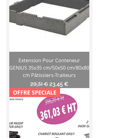
Extension Pour Conteneur
GENIUS 35x35 cm/50x50 cm/80x80
cm Pâtissiers-Traiteurs
Prix original
Prix promotionnel
29,31 €
23,45 €
OFFRE SPECIALE