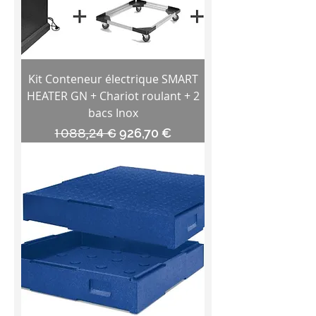
Kit Conteneur électrique SMART
HEATER GN + Chariot roulant + 2
bacs Inox
Prix original
Prix promotionnel
1 088,24 €
926,70 €