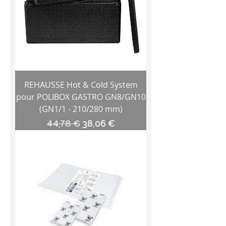
REHAUSSE Hot & Cold System
pour POLIBOX GASTRO GN8/GN10
(GN1/1 - 210/280 mm)
Prix original
Prix promotionnel
44,78 €
38,06 €