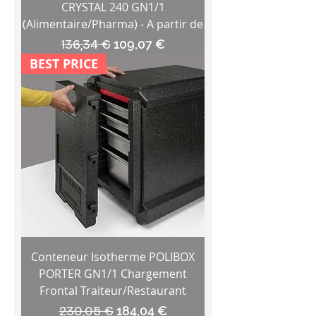
CRYSTAL 240 GN1/1
(Alimentaire/Pharma) - A partir de
Prix original
Prix promotionnel
136,34 €
109,07 €
BEST PRICE
Conteneur Isotherme POLIBOX
PORTER GN1/1 Chargement
Frontal Traiteur/Restaurant
Prix original
Prix promotionnel
230,05 €
184,04 €