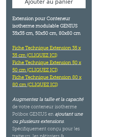
Ajouter au panier
Extension pour Conteneur
isotherme modulable GENIUS
35x35 cm, 50x50 cm, 80x80 cm
Fiche Technique Extension 35 x
35 cm
(CLIQUEZ ICI)
Fiche Technique Extension 50 x
50 cm
(CLIQUEZ ICI)
Fiche Technique Extension 80 x
80 cm
(CLIQUEZ ICI)
Augmentez la taille et la capacité
de votre conteneur isotherme
Polibox GENIUS en
ajoutant une
ou plusieurs extensions
.
Spécifiquement conçu pour les
traiteurs, les pâtissiers &