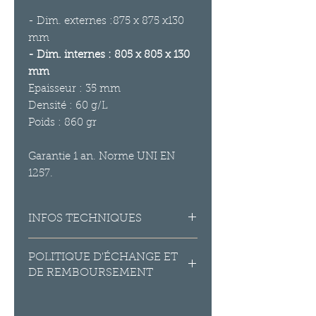
- Dim. externes :875 x 875 x130
mm
- Dim. internes : 805 x 805 x 130
mm
Epaisseur : 35 mm
Densité : 60 g/L
Poids : 860 gr
Garantie 1 an. Norme UNI EN
1257.
INFOS TECHNIQUES
Matière : Polypropylène expansé
POLITIQUE D'ÉCHANGE ET
sans CFC, sans HCFC, et sans agent
DE REMBOURSEMENT
d'expansion résiduel.
Couleur : Noire
Le délai de rétractation donne droit
Température de fonctionnement
au consommateur de « changer