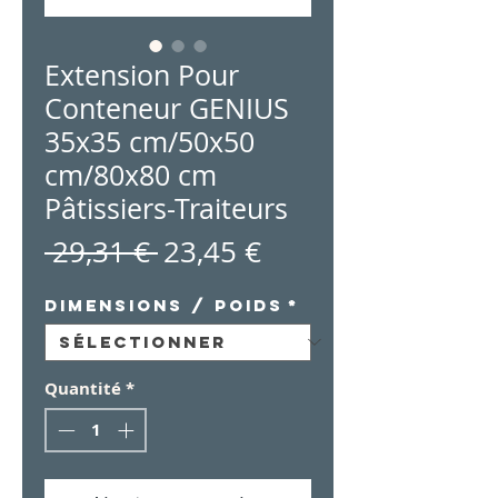
Extension Pour
Conteneur GENIUS
35x35 cm/50x50
cm/80x80 cm
Pâtissiers-Traiteurs
Prix
Prix
 29,31 € 
23,45 €
original
promotionnel
Dimensions / Poids
*
Quantité
*