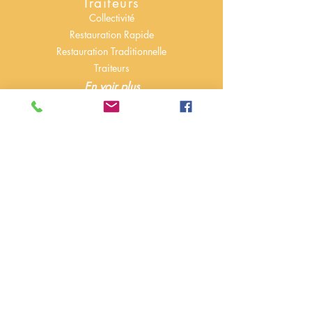
Traiteurs
Collectivité
Restauration Rapide
Restauration Traditionnelle
Traiteurs
En voir plus
Pizzerias
Conteneurs isothermes
modulables ou mono-bloc.
Paniers Food-bike.
Sacs à dos isothermes.
En voir plus
EHPAD & Portage de Repas
Solutions de livraisons de repas à domicile
en
conteneurs individuels ou collectifs.
Conteneurs Inox, Vaisselles ...