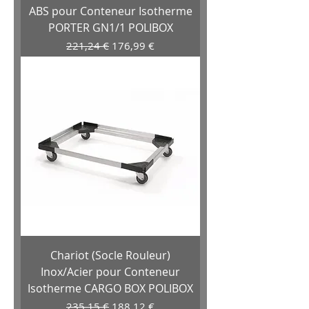
ABS pour Conteneur Isotherme
PORTER GN1/1 POLIBOX
Prix original
Prix promotionnel
221,24 €
176,99 €
Chariot (Socle Rouleur)
Inox/Acier pour Conteneur
Isotherme CARGO BOX POLIBOX
Prix original
Prix promotionnel
235,15 €
188,12 €