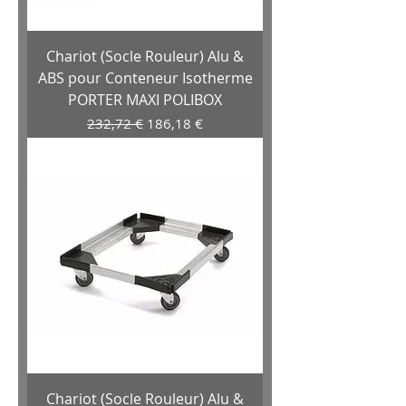
Chariot (Socle Rouleur) Alu &
ABS pour Conteneur Isotherme
PORTER MAXI POLIBOX
Prix original
Prix promotionnel
232,72 €
186,18 €
Chariot (Socle Rouleur) Alu &