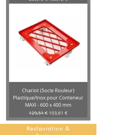
Chariot (Socle Rouleur)
Plastique/Inox pour Conteneur
MAXI - 600 x 400 mm
Prix original
Prix promotionnel
129,51 €
103,61 €
Restauration &