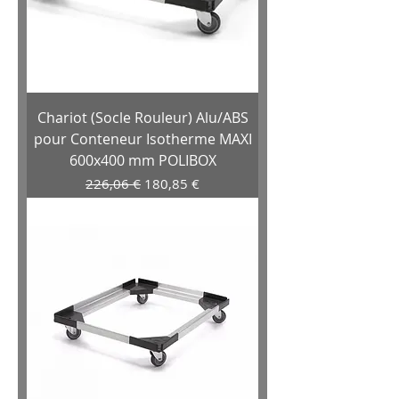
Chariot (Socle Rouleur) Alu/ABS
pour Conteneur Isotherme MAXI
600x400 mm POLIBOX
Prix original
Prix promotionnel
226,06 €
180,85 €