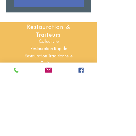
Restauration &
Traiteurs
Collectivité
Restauration Rapide
Restauration Traditionnelle
Traiteurs
En voir plus
Pizzerias
Conteneurs isothermes
modulables ou mono-bloc.
Paniers Food-bike.
Sacs à dos isothermes.
En voir plus