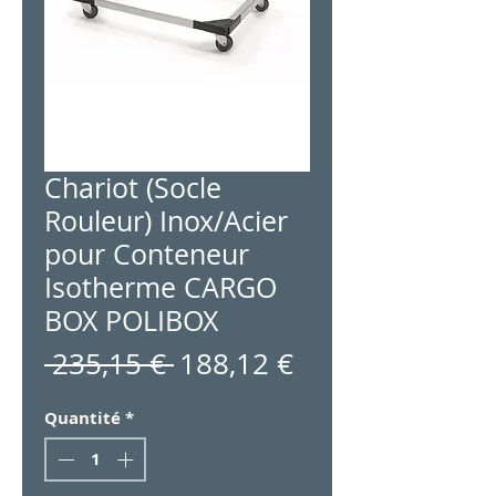
Chariot (Socle
Rouleur) Inox/Acier
pour Conteneur
Isotherme CARGO
BOX POLIBOX
Prix
Prix
 235,15 € 
188,12 €
original
promotionnel
Quantité
*