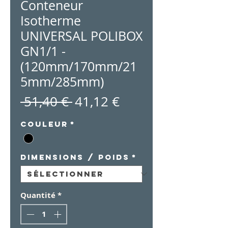
Conteneur
Isotherme
UNIVERSAL POLIBOX
GN1/1 -
(120mm/170mm/21
5mm/285mm)
Prix
Prix
 51,40 € 
41,12 €
original
promotionnel
Couleur
*
Dimensions / Poids
*
Quantité
*