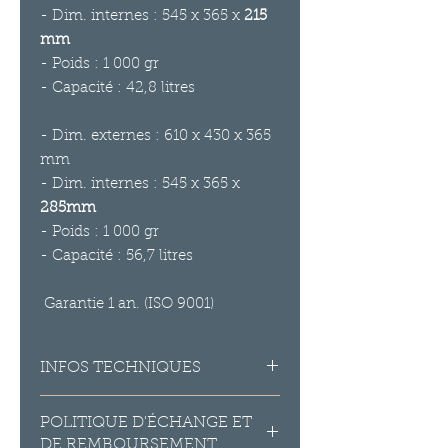
- Dim. internes :
545 x 365
x
215
mm
- Poids : 1 000 gr
- Capacité : 42,8 litres
- Dim. externes : 610 x 430 x 365
mm
- Dim. internes : 545 x 365 x
285mm
- Poids : 1 000 gr
- Capacité : 56,7 litres
Garantie 1 an. (ISO 9001)
INFOS TECHNIQUES
Matière : Polypropylène expansé
POLITIQUE D'ÉCHANGE ET
Couleur : Noire
DE REMBOURSEMENT
Température de fonctionnement