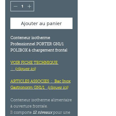
Ajouter au panier
Conteneur isotherme
Professionnel PORTER GN1/1
POLIBOX à chargement frontal
VOIR FICHE TECHNIQUE
:
(
cliquez ici)
ARTICLES ASSOCIES : Bac Inox
Gastronorm GN1/1
(cliquez ici)
Conteneur isotherme alimentaire
à ouverture frontale.
Il comporte
12 niveaux
pour une