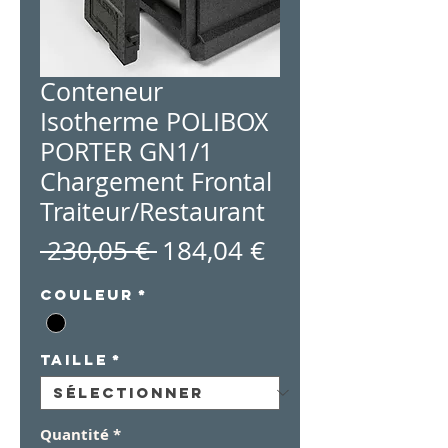
Conteneur
Isotherme POLIBOX
PORTER GN1/1
Chargement Frontal
Traiteur/Restaurant
Prix
Prix
 230,05 € 
184,04 €
original
promotionnel
Couleur
*
Taille
*
Quantité
*