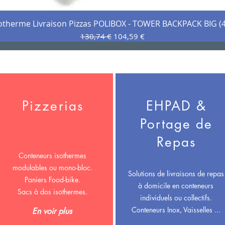
sotherme Livraison Pizzas POLIBOX - TOWER BACKPACK BIG (
Aperçu rapide
Prix original
Prix promotionnel
130,74 €
104,59 €
Pizzerias
EHPAD &
Portage de
Repas
Conteneurs isothermes
modulables ou mono-bloc.
Solutions de livraisons de repas
Paniers Food-bike.
à domicile en
conteneurs
Sacs à dos isothermes.
individuels ou collectifs.
Conteneurs Inox, Vaisselles ...
En voir plus