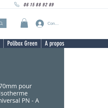
06 15 88 92 89
Connexion
Polibox Green
A propos
 70mm pour
Isotherme
iversal PN - A