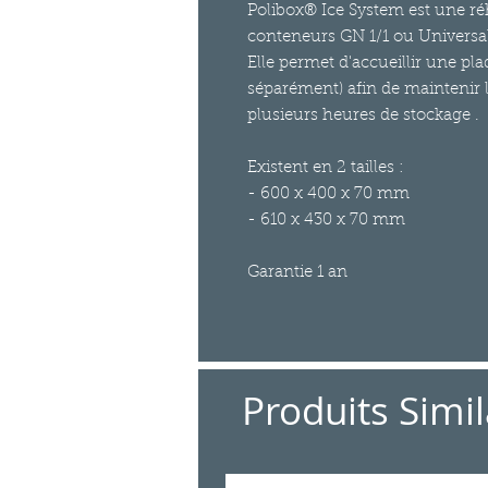
Polibox® Ice System est une ré
conteneurs GN 1/1 ou Universal 
Elle permet d'accueillir une pl
séparément) afin de maintenir 
plusieurs heures de stockage .
Existent en 2 tailles :
- 600 x 400 x 70 mm
- 610 x 430 x 70 mm
Garantie 1 an
Produits Simil