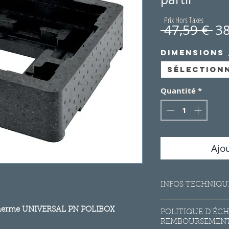
Prix Hors Taxes
Pr
 47,59 € 
38
or
Dimensions 
Sélection
Quantité
*
Ajo
INFOS TECHNIQU
Matière : polyprop
otherme UNIVERSAL PN POLIBOX
POLITIQUE D'ÉC
Couleur : noire
REMBOURSEMEN
Température de fon