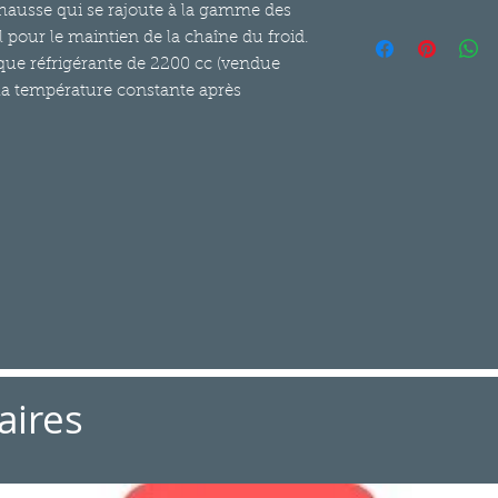
hausse qui se rajoute à la gamme des
Le délai de rétracta
pour le maintien de la chaîne du froid.
consommateur de « 
aque réfrigérante de 2200 cc (vendue
l’obtention du bien 
la température constante après
exercer son droit de 
d’apporter une just
décision et il n’aura
l’exception des frais
à compter de la livr
rétractation, renvoyer
octroyer un bon d'ac
équivalente à celle 
justification à appor
moins-value équival
la commande matérie
Ce droit de rétracta
produits soldés, d’o
aires