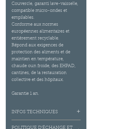
Couvercle, garanti lave-vaisselle,
compatible micro-ondes et
empilables.
Conforme aux normes
européennes alimentaires et
entièrement recyclable.
Répond aux exigences de
protection des aliments et de
maintien en température,
chaude oun froide, des EHPAD,
cantines, de la restauration
collective et des hôpitaux.
Garantie 1 an.
INFOS TECHNIQUES
Matière : Polypropylène PC
POLITIQUE D'ÉCHANGE ET
Couleur : Transparente