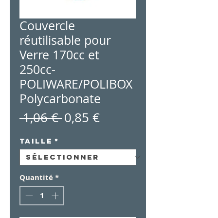
Couvercle
réutilisable pour
Verre 170cc et
250cc-
POLIWARE/POLIBOX
Polycarbonate
Prix
Prix
 1,06 € 
0,85 €
original
promotionnel
Taille
*
Quantité
*