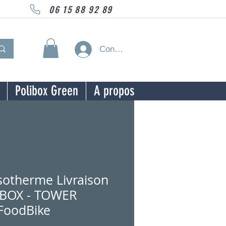
06 15 88 92 89
Connexion
Polibox Green
A propos
sotherme Livraison
IBOX - TOWER
FoodBike