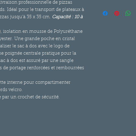
ivraison professionnelle de pizzas
Le délai de rétracta
ds. Idéal pour le transport de plateaux à
consommateur de « 
izzas jusqu'à 35 x 35 cm.
Capacité : 10 à
l’obtention du bien 
exercer son droit de 
), isolation en mousse de Polyuréthane
d’apporter une just
décision et il n’aura
lyester. Une grande poche en cristal
l’exception des frais
iser le sac à dos avec le logo de
à compter de la livr
une poignée centrale pratique pour la
rétractation, renvoyer
ac à dos est assuré par une sangle
octroyer un bon d'ac
es de portage renforcées et rembourrées
équivalente à celle 
justification à appor
lette interne pour compartimenter
moins-value équival
la commande matérie
rds velcro.
Ce droit de rétracta
 par un crochet de sécurité.
produits soldés, d’o