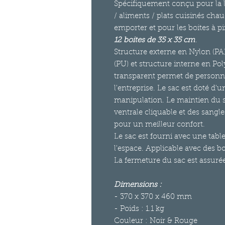
Spécifiquement conçu pour la l
/ aliments / plats cuisinés chau
emporter et pour les boites à p
12 boites de 35 x 35 cm
.
Structure externe en Nylon (PA
(PU) et structure interne en Po
transparent permet de personnal
l'entreprise. Le sac est doté d'
manipulation. Le maintien du s
ventrale cliquable et des sangl
pour un meilleur confort.
Le sac est fourni avec une tab
l'espace. Applicable avec des bo
La fermeture du sac est assurée
Dimensions :
- 370 x 370 x 460 mm
- Poids : 1.1 kg
Couleur : Noir & Rouge