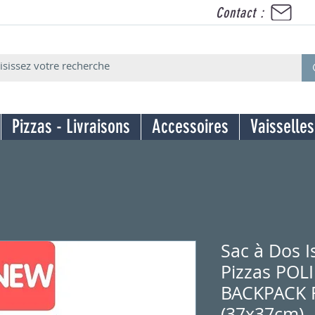
Contact :
Pizzas - Livraisons
Accessoires
Vaisselles
Sac à Dos I
Pizzas POL
BACKPACK 
(37x37cm)