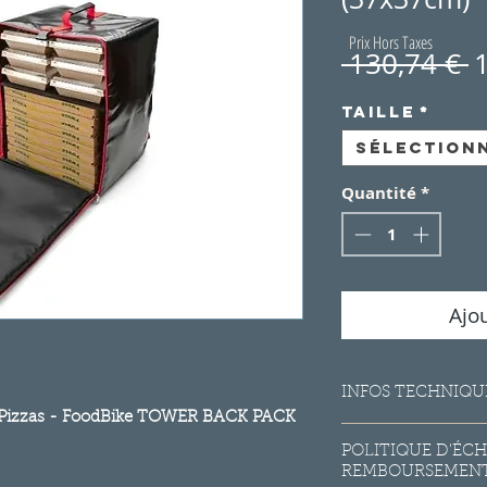
Prix Hors Taxes
P
 130,74 € 
o
Taille
*
Sélection
Quantité
*
Ajo
INFOS TECHNIQU
n Pizzas - FoodBike TOWER BACK PACK
Matière : Nylon (PA
POLITIQUE D'ÉC
Couleur : Noir & R
REMBOURSEMEN
Température de fon