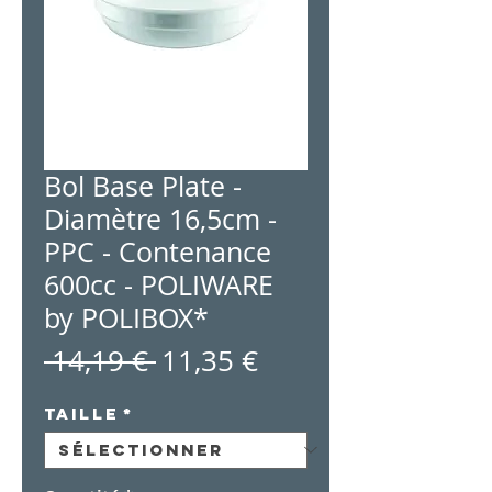
Bol Base Plate -
Diamètre 16,5cm -
PPC - Contenance
600cc - POLIWARE
by POLIBOX*
Prix
Prix
 14,19 € 
11,35 €
original
promotionnel
Taille
*