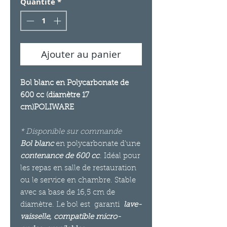
Quantité
*
Ajouter au panier
Bol blanc en Polycarbonate de
600 cc (diamètre 17
cm)POLIWARE
* Disponible sur commande
Bol blanc
en polycarbonate d'une
contenance de 600 cc
. Idéal pour
les repas en salle de restauration
ou le service en chambre. Stable
avec sa base de 16,5 cm de
diamètre. Le bol est
garanti
lave-
vaisselle, compatible micro-