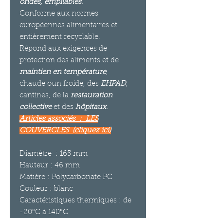
ondes, empilables
.
Conforme aux normes
européennes alimentaires et
entièrement recyclable.
Répond aux exigences de
protection des aliments et de
maintien en température
,
chaude oun froide, des
EHPAD
,
cantines, de la
restauration
collective
et des
hôpitaux
.
Articles associés : LES
COUVERCLES
(cliquez ici)
Diamètre : 165 mm
Hauteur : 46 mm
Matière : Polycarbonate PC
Couleur : blanc
Caractéristiques thermiques : de
-20°C à 140°C